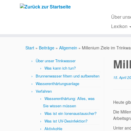
Zum
Inhalt
springen
Über uns
Lexikon
Start
»
Beiträge
»
Allgemein
»
Millenium Ziele im Trinkw
Mil
Über unser Trinkwasser
Was kann ich tun?
Brunnenwasser filtern und aufbereiten
15. April 2
Wasserenthärtungsanlage
Verfahren
Wasserenthärtung: Alles, was
Heute gib
Sie wissen müssen
Die Mille
Was ist ein Ionenaustauscher?
Arbeitsgr
Was ist UV-Desinfektion?
Unter and
Aktivkohle