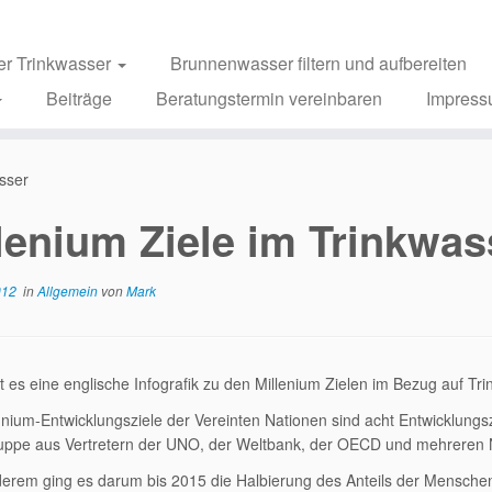
er Trinkwasser
Brunnenwasser filtern und aufbereiten
Beiträge
Beratungstermin vereinbaren
Impres
asser
lenium Ziele im Trinkwas
012
in
Allgemein
von
Mark
t es eine englische Infografik zu den Millenium Zielen im Bezug auf Tri
nnium-Entwicklungsziele der Vereinten Nationen sind acht Entwicklungsz
uppe aus Vertretern der UNO, der Weltbank, der OECD und mehreren Ni
erem ging es darum bis 2015 die Halbierung des Anteils der Mensche