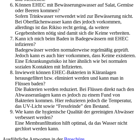
Können EHEC mit Bewässerungswasser auf Salat, Gemüse
oder Beeren kommen?
Sofern Trinkwasser verwendet wird zur Bewässerung nicht.
Bei Oberflächenwasser kann dies jedoch vorkommen,
allerdings ist das Rikiso recht gering, da weitere
Gegebenheiten nötig sind damit sich die Keime verbreiten.
Kann ich mich beim Baden in Badegewässern mit EHEC
infizieren?
Badegewässer werden normalerweise regelmäßig geprüft.
Jedoch kann es auch hier vorkommen, dass Keime existieren.
Eine Erkrankungsrisiko ist hier ähnlich wie bei normalen
sozialen Kontakten mit Infizierten.
Inwieweit können EHEC-Bakterien in Kläranlagen
herausgefiltert bzw. eliminiert werden und kann man in
Flüssen baden?
Die Bakterien werden reduziert. Bei Flüssen direkt nach den
Abwasseranlagen kann es jedoch zu einem Fund von
Bakterien kommen. Hier reduzieren jedoch die Temperatur,
das UV-Licht sowie “Fressfeinde” den Bestand.
Wie kann die hygienische Qualität der gereinigten Abwässer
verbessert werden?
Eine Membranfiltration hilft optimal, da das Wasser nicht
gechlort werden kann.
Ausführliche Antworten in der
Broschüre
.