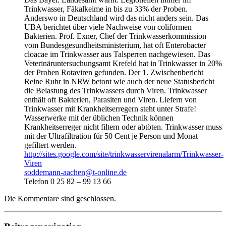
Trinkwasser, Fäkalkeime in bis zu 33% der Proben.
Anderswo in Deutschland wird das nicht anders sein. Das
UBA berichtet über viele Nachweise von coliformen
Bakterien. Prof. Exner, Chef der Trinkwasserkommission
vom Bundesgesundheitsministerium, hat oft Enterobacter
cloacae im Trinkwasser aus Talsperren nachgewiesen. Das
Veterinäruntersuchungsamt Krefeld hat in Trinkwasser in 20%
der Proben Rotaviren gefunden. Der 1. Zwischenbericht
Reine Ruhr in NRW betont wie auch der neue Statusbericht
die Belastung des Trinkwassers durch Viren. Trinkwasser
enthält oft Bakterien, Parasiten und Viren. Liefern von
Trinkwasser mit Krankheitserregern steht unter Strafe!
Wasserwerke mit der üblichen Technik können
Krankheitserreger nicht filtern oder abtöten. Trinkwasser muss
mit der Ultrafiltration für 50 Cent je Person und Monat
gefiltert werden.
http://sites.google.com/site/trinkwasservirenalarm/Trinkwasser-
Viren
soddemann-aachen@t-online.de
Telefon 0 25 82 – 99 13 66
Die Kommentare sind geschlossen.