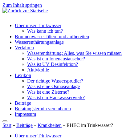
Zum Inhalt springen
Über unser Trinkwasser
Was kann ich tun?
Brunnenwasser filtern und aufbereiten
Wasserenthärtungsanlage
Verfahren
Wasserenthärtung: Alles, was Sie wissen müssen
Was ist ein Ionenaustauscher?
Was ist UV-Desinfektion?
Aktivkohle
Lexikon
Der richtige Wassersprudler?
Was ist eine Osmoseanlage
Was ist eine Zisterne?
Was ist ein Hauswasserwerk?
Beiträge
Beratungstermin vereinbaren
Impressum
Start
»
Beiträge
»
Krankheiten
»
EHEC im Trinkwasser?
Über unser Trinkwasser