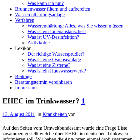
Was kann ich tun?
Brunnenwasser filtern und aufbereiten
Wasserenthärtungsanlage
Verfahren
Wasserenthärtung: Alles, was Sie wissen müssen
Was ist ein Ionenaustauscher?
Was ist UV-Desinfektion?
Aktivkohle
Lexikon
Der richtige Wassersprudler?
Was ist eine Osmoseanlage
Was ist eine Zisterne?
Was ist ein Hauswasserwerk?
Beiträge
Beratungstermin vereinbaren
Impressum
EHEC im Trinkwasser?
1
13. August 2011
in
Krankheiten
von
Auf den Seiten vom Umweltbundesamt wurde eine Frage Liste
zusammen gestellt welche über EHEC im deutschen Trinkwasser
informieren soll. Wir haben die Antworten einmal grob zusammen