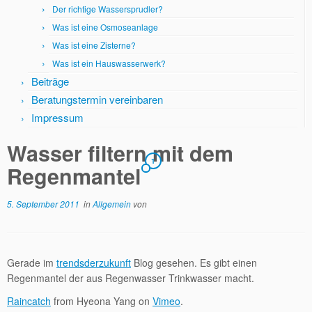
Der richtige Wassersprudler?
Was ist eine Osmoseanlage
Was ist eine Zisterne?
Was ist ein Hauswasserwerk?
Beiträge
Beratungstermin vereinbaren
Impressum
Wasser filtern mit dem
1
Regenmantel
5. September 2011
in
Allgemein
von
Gerade im
trendsderzukunft
Blog gesehen. Es gibt einen
Regenmantel der aus Regenwasser Trinkwasser macht.
Raincatch
from Hyeona Yang on
Vimeo
.