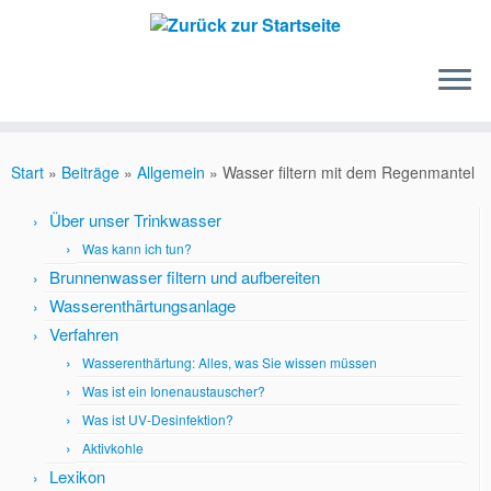
Zum
Inhalt
springen
Start
»
Beiträge
»
Allgemein
»
Wasser filtern mit dem Regenmantel
Über unser Trinkwasser
Was kann ich tun?
Brunnenwasser filtern und aufbereiten
Wasserenthärtungsanlage
Verfahren
Wasserenthärtung: Alles, was Sie wissen müssen
Was ist ein Ionenaustauscher?
Was ist UV-Desinfektion?
Aktivkohle
Lexikon